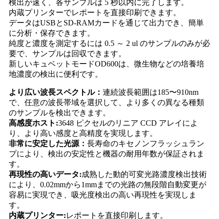
検出が速く、各サンプルは 5 秒以内に完了します。
内蔵プリンターでレポートを直接印刷できます。
データはUSBとSD-RAMカードを通じて出力でき、簡単
に分析・保存できます。
純度と濃度を測定するには 0.5 ～ 2 ul のサンプルのみが必
要で、サンプルは回収できます。
新しいキュベットモードOD600は、微生物などの培養培
地濃度の検出に便利です。
より広い波長スペクトル：
連続波長範囲は185〜910nm
で、任意の波長帯域を選択して、より多くの異なる種類
のサンプルを検出できます。
高感度ホスト:
3648 ピクセルのリニア CCD アレイによ
り、より高い感度と高精度を実現します。
非常に安定した光源：
長寿命のキセノンフラッシュラン
プにより、検出の安定性と機器の耐用年数が保証されま
す。
再現性の高いデータ:
成熟した動的可変光路濃度検出技術
により、0.02mmから1mmまでの光路の無段階自動変更が
容易に実現でき、吸光度検出の高い再現性を実現しま
す。
内蔵プリンター:
レポートを直接印刷します。