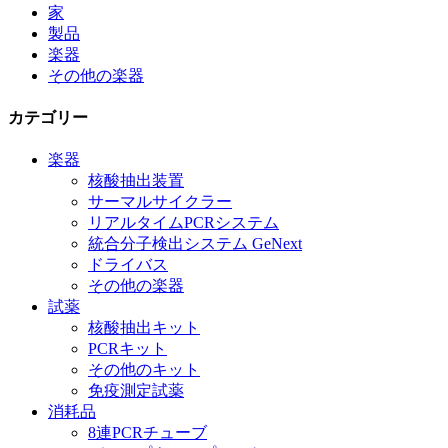
家
製品
楽器
その他の楽器
カテゴリー
楽器
核酸抽出装置
サーマルサイクラー
リアルタイムPCRシステム
統合分子検出システム GeNext
ドライバス
その他の楽器
試薬
核酸抽出キット
PCRキット
その他のキット
免疫測定試薬
消耗品
8連PCRチューブ