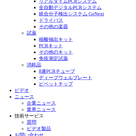
リアルタイムPCRシステム
全自動デジタルPCRシステム
統合分子検出システム GeNext
ドライバス
その他の楽器
試薬
核酸抽出キット
PCRキット
その他のキット
免疫測定試薬
消耗品
8連PCRチューブ
ディープウェルプレート
ピペットチップ
ビデオ
ニュース
企業ニュース
業界ニュース
技術サービス
質問
ビデオ製品
お問い合わせ