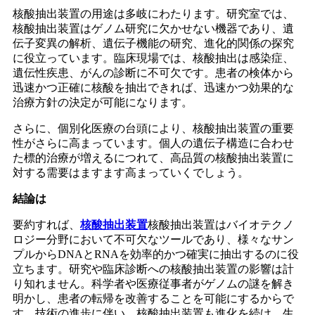
核酸抽出装置の用途は多岐にわたります。研究室では、
核酸抽出装置はゲノム研究に欠かせない機器であり、遺
伝子変異の解析、遺伝子機能の研究、進化的関係の探究
に役立っています。臨床現場では、核酸抽出は感染症、
遺伝性疾患、がんの診断に不可欠です。患者の検体から
迅速かつ正確に核酸を抽出できれば、迅速かつ効果的な
治療方針の決定が可能になります。
さらに、個別化医療の台頭により、核酸抽出装置の重要
性がさらに高まっています。個人の遺伝子構造に合わせ
た標的治療が増えるにつれて、高品質の核酸抽出装置に
対する需要はますます高まっていくでしょう。
結論は
要約すれば、
核酸抽出装置
核酸抽出装置はバイオテクノ
ロジー分野において不可欠なツールであり、様々なサン
プルからDNAとRNAを効率的かつ確実に抽出するのに役
立ちます。研究や臨床診断への核酸抽出装置の影響は計
り知れません。科学者や医療従事者がゲノムの謎を解き
明かし、患者の転帰を改善することを可能にするからで
す。技術の進歩に伴い、核酸抽出装置も進化を続け、生