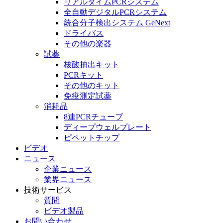
リアルタイムPCRシステム
全自動デジタルPCRシステム
統合分子検出システム GeNext
ドライバス
その他の楽器
試薬
核酸抽出キット
PCRキット
その他のキット
免疫測定試薬
消耗品
8連PCRチューブ
ディープウェルプレート
ピペットチップ
ビデオ
ニュース
企業ニュース
業界ニュース
技術サービス
質問
ビデオ製品
お問い合わせ