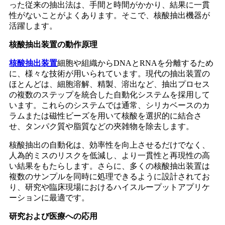
った従来の抽出法は、手間と時間がかかり、結果に一貫
性がないことがよくあります。そこで、核酸抽出機器が
活躍します。
核酸抽出装置の動作原理
核酸抽出装置
細胞や組織からDNAとRNAを分離するため
に、様々な技術が用いられています。現代の抽出装置の
ほとんどは、細胞溶解、精製、溶出など、抽出プロセス
の複数のステップを統合した自動化システムを採用して
います。これらのシステムでは通常、シリカベースのカ
ラムまたは磁性ビーズを用いて核酸を選択的に結合さ
せ、タンパク質や脂質などの夾雑物を除去します。
核酸抽出の自動化は、効率性を向上させるだけでなく、
人為的ミスのリスクを低減し、より一貫性と再現性の高
い結果をもたらします。さらに、多くの核酸抽出装置は
複数のサンプルを同時に処理できるように設計されてお
り、研究や臨床現場におけるハイスループットアプリケ
ーションに最適です。
研究および医療への応用